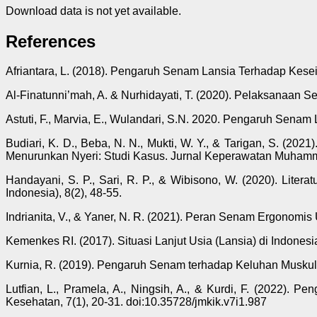
Download data is not yet available.
References
Afriantara, L. (2018). Pengaruh Senam Lansia Terhadap K
Al-Finatunni’mah, A. & Nurhidayati, T. (2020). Pelaksanaan 
Astuti, F., Marvia, E., Wulandari, S.N. 2020. Pengaruh Sena
Budiari, K. D., Beba, N. N., Mukti, W. Y., & Tarigan, S. 
Menurunkan Nyeri: Studi Kasus. Jurnal Keperawatan Muhamm
Handayani, S. P., Sari, R. P., & Wibisono, W. (2020). Lit
Indonesia), 8(2), 48-55.
Indrianita, V., & Yaner, N. R. (2021). Peran Senam Ergonom
Kemenkes RI. (2017). Situasi Lanjut Usia (Lansia) di Indone
Kurnia, R. (2019). Pengaruh Senam terhadap Keluhan Muskulosk
Lutfian, L., Pramela, A., Ningsih, A., & Kurdi, F. (2022)
Kesehatan, 7(1), 20-31. doi:10.35728/jmkik.v7i1.987