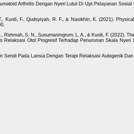
atoid Arthritis Dengan Nyeri Lutut Di Upt Pelayanan Sosial La
T., Kurdi, F., Qudsyiyah, R. F., & Nasikhin, K. (2021). Physic
0.
 F. E., Rohmah, S. N., Susumaningrum, L. A., & Kurdi, F. (2022).
vitas Relaksasi Otot Progresif Terhadap Penurunan Skala Nye
yeri Sendi Pada Lansia Dengan Terapi Relaksasi Autogenik Dan 