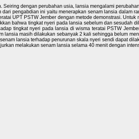
. Seiring dengan perubahan usia, lansia mengalami perubahan fi
juan dari pengabdian ini yaitu menerapkan senam lansia dalam 
 teratai UPT PSTW Jember dengan metode demonstrasi. Untuk men
kan bahwa tingkat nyeri pada lansia sebelum dan sesudah dila
adap tingkat nyeri pada lansia di wisma teratai PSTW Jembe
m lansia masih dilakukan sebanyak 2 kali sehingga belum men
senam lansia terhadap penurunan skala nyeri sendi dapat dilak
anjurkan melakukan senam lansia selama 40 menit dengan intens