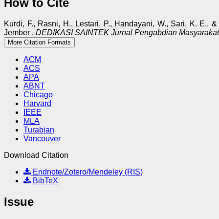
How to Cite
Kurdi, F., Rasni, H., Lestari, P., Handayani, W., Sari, K.
Jember .
DEDIKASI SAINTEK Jurnal Pengabdian Masyarakat
More Citation Formats
ACM
ACS
APA
ABNT
Chicago
Harvard
IEEE
MLA
Turabian
Vancouver
Download Citation
Endnote/Zotero/Mendeley (RIS)
BibTeX
Issue