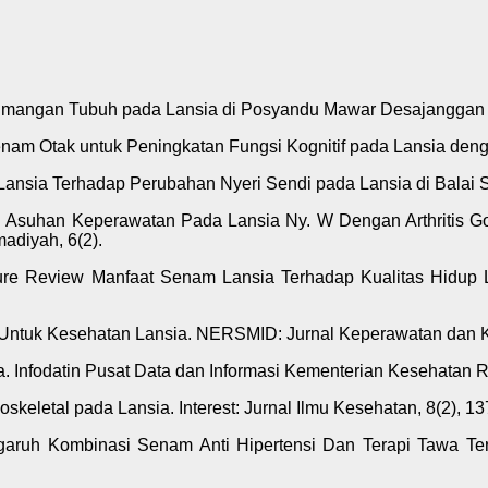
eseimangan Tubuh pada Lansia di Posyandu Mawar Desajangga
Senam Otak untuk Peningkatan Fungsi Kognitif pada Lansia den
m Lansia Terhadap Perubahan Nyeri Sendi pada Lansia di Balai 
(2021). Asuhan Keperawatan Pada Lansia Ny. W Dengan Arthrit
adiyah, 6(2).
erature Review Manfaat Senam Lansia Terhadap Kualitas Hidup
is Untuk Kesehatan Lansia. NERSMID: Jurnal Keperawatan dan K
sia. Infodatin Pusat Data dan Informasi Kementerian Kesehatan
eletal pada Lansia. Interest: Jurnal Ilmu Kesehatan, 8(2), 13
. Pengaruh Kombinasi Senam Anti Hipertensi Dan Terapi Tawa T