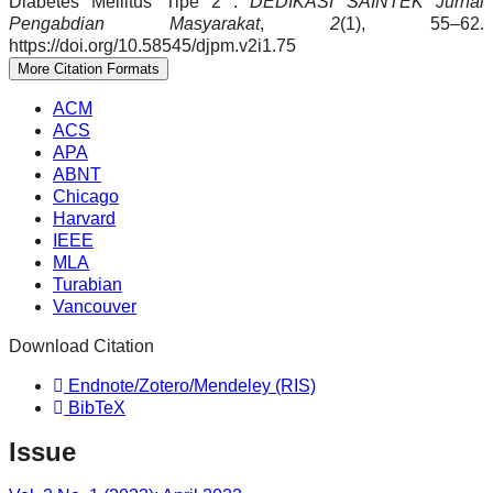
Diabetes Mellitus Tipe 2 .
DEDIKASI SAINTEK Jurnal
Pengabdian Masyarakat
,
2
(1), 55–62.
https://doi.org/10.58545/djpm.v2i1.75
More Citation Formats
ACM
ACS
APA
ABNT
Chicago
Harvard
IEEE
MLA
Turabian
Vancouver
Download Citation
Endnote/Zotero/Mendeley (RIS)
BibTeX
Issue