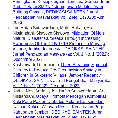
Peningkatan Kesiapsiagaan Bencana Gempa Bumi
Pada Pelajar SMPN 1 Jenggawah Melalui Team
Building Games
,
DEDIKASI SAINTEK Jurnal
Pengabdian Masyarakat: Vol. 2 No. 1 (2023): April
2023
Jon Hafan Sutawardana, Mulia Hakam, Ana
Nistiandani, Siswoyo Siswoyo,
Mitigation Of Non-
Natural Disaster Outbreaks Through Increasing
Awareness Of The COVID-19 Protocol In Mayang
Village, Jember Indonesia
,
DEDIKASI SAINTEK
Jurnal Pengabdian Masyarakat: Vol. 1 No. 1 (2022):
Desember 2022
Kushariyadi, Rondhianto,
Deep Breathing Spiritual
Therapy to Reduce Pre-Circumcision Anxiety in
Children in Sukoreno Village, Jember Regency
,
DEDIKASI SAINTEK Jurnal Pengabdian Masyarakat:
Vol. 1 No. 1 (2022): Desember 2022
Kadek Novi Andani, Jon Hafan Sutawardana , Ana
Nistiandani,
Upaya Promotif Mencegah Komplikasi
Kaki Pada Pasien Diabetes Melalui Edukasi dan
Latihan Kaki di Wilayah Pesisir Kecamatan Puger,
Kabupaten Jember
,
DEDIKASI SAINTEK Jurnal
Pengabdian Masyarakat: Vol. 4 No. 3 (2025):