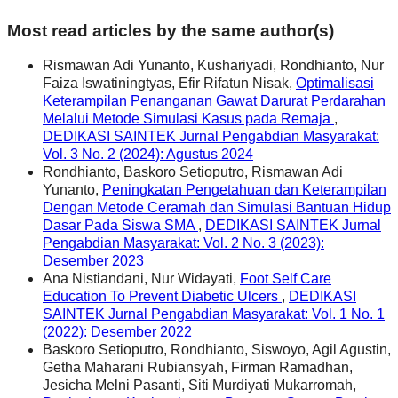
Most read articles by the same author(s)
Rismawan Adi Yunanto, Kushariyadi, Rondhianto, Nur
Faiza Iswatiningtyas, Efir Rifatun Nisak,
Optimalisasi
Keterampilan Penanganan Gawat Darurat Perdarahan
Melalui Metode Simulasi Kasus pada Remaja
,
DEDIKASI SAINTEK Jurnal Pengabdian Masyarakat:
Vol. 3 No. 2 (2024): Agustus 2024
Rondhianto, Baskoro Setioputro, Rismawan Adi
Yunanto,
Peningkatan Pengetahuan dan Keterampilan
Dengan Metode Ceramah dan Simulasi Bantuan Hidup
Dasar Pada Siswa SMA
,
DEDIKASI SAINTEK Jurnal
Pengabdian Masyarakat: Vol. 2 No. 3 (2023):
Desember 2023
Ana Nistiandani, Nur Widayati,
Foot Self Care
Education To Prevent Diabetic Ulcers
,
DEDIKASI
SAINTEK Jurnal Pengabdian Masyarakat: Vol. 1 No. 1
(2022): Desember 2022
Baskoro Setioputro, Rondhianto, Siswoyo, Agil Agustin,
Getha Maharani Rubiansyah, Firman Ramadhan,
Jesicha Melni Pasanti, Siti Murdiyati Mukarromah,