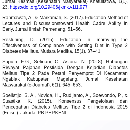
Jurnal Kesmas (Kesehatan Masyarakat) Khatulistiwa, 1(1),
23.
https://doi.org/10.29406/jkmk.v1i1.977
Rahmawati, A., & Markamah, S. (2017). Education Method of
Lectures and Discussionstoward Health Cadre Ability in
Early. Jurnal Ilmiah Pemenang, 51–56.
Restuning, D. (2015). Education in Improving the
Effectiveness of Compliance with Setting Diet in Type 2
Diabetes Mellitus. Mutiara Medika, 15(1), 37–41.
Saputri, E.G., Setiuani, O., Astoria, N. (2018). Hubungan
Riwayat Pajanan Pestisida Dengan Kejadian Diabetes
Melitus Tipe 2 Pada Petani Penyemprot Di Kecamatan
Ngablak Kabupaten Magelang. Jurnal Kesehatan
Masyarakat (e-Journal), 6(1), 645–653.
Soelistijo, S. A., Novida, H., Rudijanto, A., Soewondo, P., &
Suastika, K. (2015). Konsensus Pengelolaan dan
Pencegahan Diabetes Mellitus Tipe 2 di Indonesia 2015
(Edisi I). Jakarta: PB PERKENI.