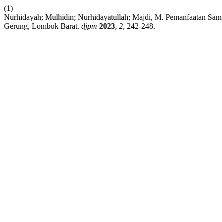
(1)
Nurhidayah; Mulhidin; Nurhidayatullah; Majdi, M. Pemanfaatan S
Gerung, Lombok Barat.
djpm
2023
,
2
, 242-248.