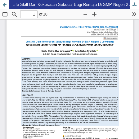
Life Skill Dan Kekerasan Seksual Bagi Remaja Di SMP Negeri 2 Jombang